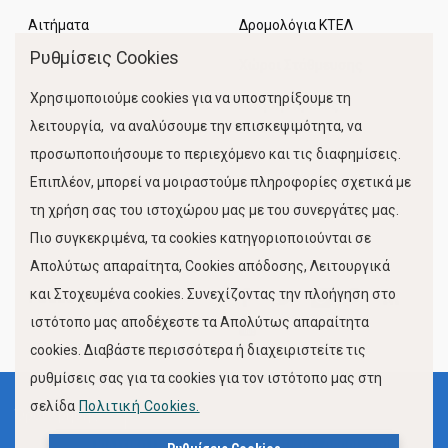
Αιτήματα
Δρομολόγια ΚΤΕΛ
Ρυθμίσεις Cookies
Χώροι Στάθμευσης
Χρησιμοποιούμε cookies για να υποστηρίξουμε τη
Κίνηση Λιμένος
λειτουργία, να αναλύσουμε την επισκεψιμότητα, να
προσωποποιήσουμε το περιεχόμενο και τις διαφημίσεις.
Επιπλέον, μπορεί να μοιραστούμε πληροφορίες σχετικά με
τη χρήση σας του ιστοχώρου μας με του συνεργάτες μας.
Πιο συγκεκριμένα, τα cookies κατηγοριοποιούνται σε
Απολύτως απαραίτητα, Cookies απόδοσης, Λειτουργικά
FOLLOW US
και Στοχευμένα cookies. Συνεχίζοντας την πλοήγηση στο
ιστότοπο μας αποδέχεστε τα Απολύτως απαραίτητα
cookies. Διαβάστε περισσότερα ή διαχειριστείτε τις
ρυθμίσεις σας για τα cookies για τον ιστότοπο μας στη
σελίδα
Πολιτική Cookies.
Όροι Χρήσης
Πολιτική Προστασίας Προσωπικών Δεδομένων