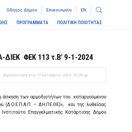
Οδηγός Δήμου
Επικοινωνία
EN
ΩΗΣ
ΠΡΟΓΡΑΜΜΑΤΑ
ΠΟΛΙΤΙΚΗ ΠΟΙΟΤΗΤΑΣ
ΔΙΕΚ ΦΕΚ 113 τ.Β' 9-1-2024
Δημοσιεύτηκε στις 17 Οκτώβριος, 2024 - 02:28 μμ
) η άσκηση των αρμοδιοτήτων του καταργούμενου
(Δ.Ο.Ε.Π.Α.Π. – ΔΗ.ΠΕ.ΘΕ)», και της λυθείσας
 Ινστιτούτο Επαγγελματικής Κατάρτισης Δήμου