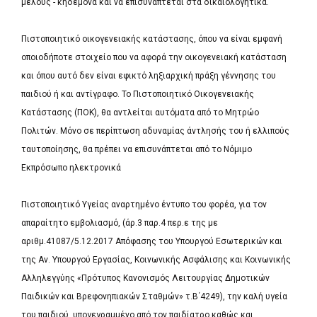
μέλους - κηδεμόνα και να επισυνάπτεται στα δικαιολογητικά.
Πιστοποιητικό οικογενειακής κατάστασης, όπου να είναι εμφανή
οποιοδήποτε στοιχείο που να αφορά την οικογενειακή κατάσταση
και όπου αυτό δεν είναι εφικτό ληξιαρχική πράξη γέννησης του
παιδιού ή και αντίγραφο. Το Πιστοποιητικό Οικογενειακής
Κατάστασης (ΠΟΚ), θα αντλείται αυτόματα από το Μητρώο
Πολιτών. Μόνο σε περίπτωση αδυναμίας άντλησής του ή ελλιπούς
ταυτοποίησης, θα πρέπει να επισυνάπτεται από το Νόμιμο
Εκπρόσωπο ηλεκτρονικά
Πιστοποιητικό Υγείας αναρτημένο έντυπο του φορέα, για τον
απαραίτητο εμβολιασμό, (άρ.3 παρ.4 περ.ε της με
αριθμ.41087/5.12.2017 Απόφασης του Υπουργού Εσωτερικών και
της Αν. Υπουργού Εργασίας, Κοινωνικής Ασφάλισης και Κοινωνικής
Αλληλεγγύης «Πρότυπος Κανονισμός Λειτουργίας Δημοτικών
Παιδικών και Βρεφονηπιακών Σταθμών» τ.Β΄4249), την καλή υγεία
του παιδιού, υπογεγραμμένο από τον παιδίατρο καθώς και