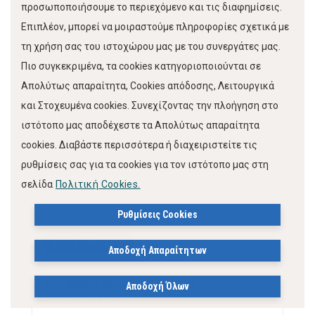
προσωποποιήσουμε το περιεχόμενο και τις διαφημίσεις.
Επιπλέον, μπορεί να μοιραστούμε πληροφορίες σχετικά με
ΕΚΠΑΙΔΕΥΣΗΣ
τη χρήση σας του ιστοχώρου μας με του συνεργάτες μας.
Πιο συγκεκριμένα, τα cookies κατηγοριοποιούνται σε
ΧΡΙΣΤΙΝΑ ΕΙΡΗΝΗ ΜΑΡΑΣΙΔΗ
Απολύτως απαραίτητα, Cookies απόδοσης, Λειτουργικά
και Στοχευμένα cookies. Συνεχίζοντας την πλοήγηση στο
Εκτύπωση άρθρου
ιστότοπο μας αποδέχεστε τα Απολύτως απαραίτητα
cookies. Διαβάστε περισσότερα ή διαχειριστείτε τις
ρυθμίσεις σας για τα cookies για τον ιστότοπο μας στη
Διαβάστε Επίσης
σελίδα
Πολιτική Cookies.
Ρυθμίσεις Cookies
ΑΝΑΚΟΙΝΩΣΕΙΣ
Αποδοχή Απαραίτητων
ΑΠΟΦΑΣΗ ΑΝΤΙΚΑΤΑΣΤΑΣΗΣ
Αποδοχή Όλων
ΑΝΤΙΔΗΜΑΡΧΩΝ