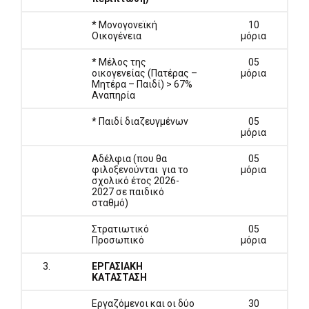
* Μονογονεϊκή
10
Οικογένεια
μόρια
* Μέλος της
05
οικογενείας (Πατέρας –
μόρια
Μητέρα – Παιδί) > 67%
Αναπηρία
* Παιδί διαζευγμένων
05
μόρια
Αδέλφια (που θα
05
φιλοξενούνται για το
μόρια
σχολικό έτος 2026-
2027 σε παιδικό
σταθμό)
Στρατιωτικό
05
Προσωπικό
μόρια
3.
ΕΡΓΑΣΙΑΚΗ
ΚΑΤΑΣΤΑΣΗ
Εργαζόμενοι και οι δύο
30