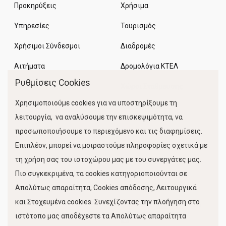
Προκηρύξεις
Χρήσιμα
Υπηρεσίες
Τουρισμός
Χρήσιμοι Σύνδεσμοι
Διαδρομές
Αιτήματα
Δρομολόγια ΚΤΕΛ
Ρυθμίσεις Cookies
Χώροι Στάθμευσης
Χρησιμοποιούμε cookies για να υποστηρίξουμε τη
Κίνηση Λιμένος
λειτουργία, να αναλύσουμε την επισκεψιμότητα, να
προσωποποιήσουμε το περιεχόμενο και τις διαφημίσεις.
Επιπλέον, μπορεί να μοιραστούμε πληροφορίες σχετικά με
τη χρήση σας του ιστοχώρου μας με του συνεργάτες μας.
Πιο συγκεκριμένα, τα cookies κατηγοριοποιούνται σε
Απολύτως απαραίτητα, Cookies απόδοσης, Λειτουργικά
FOLLOW US
και Στοχευμένα cookies. Συνεχίζοντας την πλοήγηση στο
ιστότοπο μας αποδέχεστε τα Απολύτως απαραίτητα