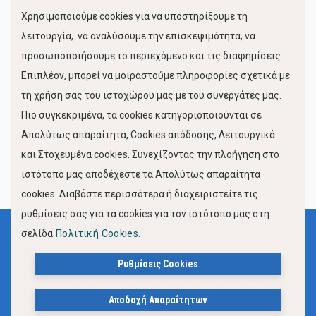
Χρησιμοποιούμε cookies για να υποστηρίξουμε τη
Κίνηση Λιμένος
λειτουργία, να αναλύσουμε την επισκεψιμότητα, να
προσωποποιήσουμε το περιεχόμενο και τις διαφημίσεις.
Επιπλέον, μπορεί να μοιραστούμε πληροφορίες σχετικά με
τη χρήση σας του ιστοχώρου μας με του συνεργάτες μας.
Πιο συγκεκριμένα, τα cookies κατηγοριοποιούνται σε
Απολύτως απαραίτητα, Cookies απόδοσης, Λειτουργικά
και Στοχευμένα cookies. Συνεχίζοντας την πλοήγηση στο
FOLLOW US
ιστότοπο μας αποδέχεστε τα Απολύτως απαραίτητα
cookies. Διαβάστε περισσότερα ή διαχειριστείτε τις
ρυθμίσεις σας για τα cookies για τον ιστότοπο μας στη
σελίδα
Πολιτική Cookies.
Όροι Χρήσης
Πολιτική Προστασίας Προσωπικών Δεδομένων
Ρυθμίσεις Cookies
Δήλωση Προσβασιμότητας Ιστότοπου Δήμου Βόλου
Αποδοχή Απαραίτητων
Πολιτική Cookies