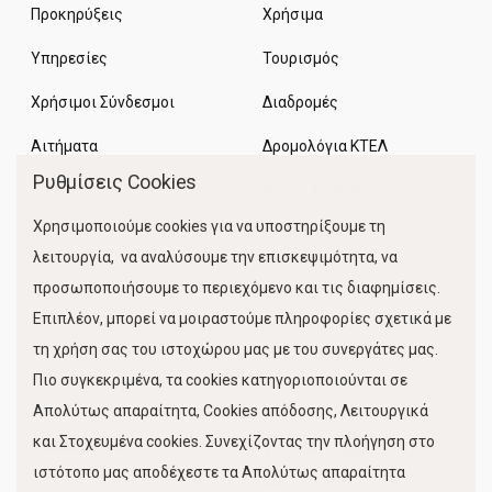
Προκηρύξεις
Χρήσιμα
Υπηρεσίες
Τουρισμός
Χρήσιμοι Σύνδεσμοι
Διαδρομές
Αιτήματα
Δρομολόγια ΚΤΕΛ
Ρυθμίσεις Cookies
Χώροι Στάθμευσης
Χρησιμοποιούμε cookies για να υποστηρίξουμε τη
Κίνηση Λιμένος
λειτουργία, να αναλύσουμε την επισκεψιμότητα, να
προσωποποιήσουμε το περιεχόμενο και τις διαφημίσεις.
Επιπλέον, μπορεί να μοιραστούμε πληροφορίες σχετικά με
τη χρήση σας του ιστοχώρου μας με του συνεργάτες μας.
Πιο συγκεκριμένα, τα cookies κατηγοριοποιούνται σε
Απολύτως απαραίτητα, Cookies απόδοσης, Λειτουργικά
και Στοχευμένα cookies. Συνεχίζοντας την πλοήγηση στο
FOLLOW US
ιστότοπο μας αποδέχεστε τα Απολύτως απαραίτητα