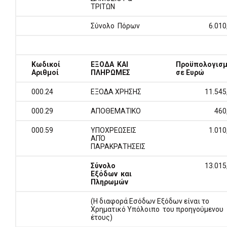
ΤΡΙΤΩΝ
Σύνολο Πόρων
6.010
Κωδικοί
ΕΞΟΔΑ ΚΑΙ
Προϋπολογισ
Αριθμοί
ΠΛΗΡΩΜΕΣ
σε Ευρώ
000.24
ΕΞΟΔΑ ΧΡΗΣΗΣ
11.545
000.29
ΑΠΟΘΕΜΑΤΙΚΟ
460
000.59
ΥΠΟΧΡΕΩΣΕΙΣ
1.010
ΑΠΌ
ΠΑΡΑΚΡΑΤΗΣΕΙΣ
Σύνολο
13.015
Εξόδων και
Πληρωμών
(Η διαφορά Εσόδων Εξόδων είναι το
Χρηματικό Υπόλοιπο του προηγούμενου
έτους)