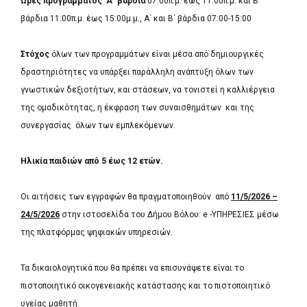
Ώρες προγράμματος Α΄ βάρδια
07:00π.μ. έως 11:00π.μ. και Β΄
βάρδια 11:00π.μ. έως 15:00μ.μ., Α΄ και Β΄ βάρδια 07:00-15:00
Στόχος
όλων των προγραμμάτων είναι μέσα από δημιουργικές
δραστηριότητες να υπάρξει παράλληλη ανάπτυξη όλων των
γνωστικών δεξιοτήτων, και στάσεων, να τονιστεί η καλλιέργεια
της ομαδικότητας, η έκφραση των συναισθημάτων και της
συνεργασίας όλων των εμπλεκόμενων.
Ηλικία παιδιών από 5 έως 12 ετών.
Οι αιτήσεις των εγγραφών θα πραγματοποιηθούν από
11/5/2026 –
24/5/2026
στην ιστοσελίδα του Δήμου Βόλου: e -ΥΠΗΡΕΣΙΕΣ μέσω
της πλατφόρμας ψηφιακών υπηρεσιών.
Τα δικαιολογητικά που θα πρέπει να επισυνάψετε είναι το
πιστοποιητικό οικογενειακής κατάστασης και το πιστοποιητικό
υγείας μαθητή.