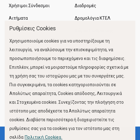
Χρήσιμοι Σύνδεσμοι
Διαδρομές
Αιτήματα
Δρομολόγια ΚΤΕΛ
Ρυθμίσεις Cookies
Χώροι Στάθμευσης
Χρησιμοποιούμε cookies για να υποστηρίξουμε τη
Κίνηση Λιμένος
λειτουργία, να αναλύσουμε την επισκεψιμότητα, να
προσωποποιήσουμε το περιεχόμενο και τις διαφημίσεις.
Επιπλέον, μπορεί να μοιραστούμε πληροφορίες σχετικά με
τη χρήση σας του ιστοχώρου μας με του συνεργάτες μας.
Πιο συγκεκριμένα, τα cookies κατηγοριοποιούνται σε
Απολύτως απαραίτητα, Cookies απόδοσης, Λειτουργικά
και Στοχευμένα cookies. Συνεχίζοντας την πλοήγηση στο
FOLLOW US
ιστότοπο μας αποδέχεστε τα Απολύτως απαραίτητα
cookies. Διαβάστε περισσότερα ή διαχειριστείτε τις
ρυθμίσεις σας για τα cookies για τον ιστότοπο μας στη
σελίδα
Πολιτική Cookies.