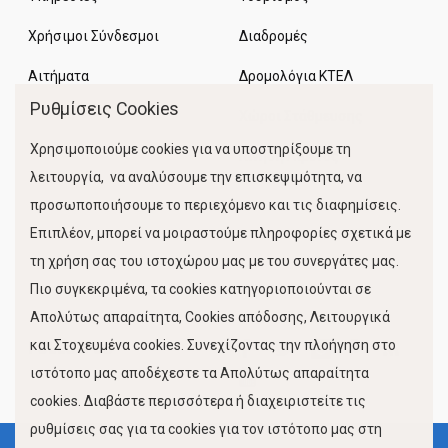
Χρήσιμοι Σύνδεσμοι
Διαδρομές
Αιτήματα
Δρομολόγια ΚΤΕΛ
Ρυθμίσεις Cookies
Χώροι Στάθμευσης
Χρησιμοποιούμε cookies για να υποστηρίξουμε τη
Κίνηση Λιμένος
λειτουργία, να αναλύσουμε την επισκεψιμότητα, να
προσωποποιήσουμε το περιεχόμενο και τις διαφημίσεις.
Επιπλέον, μπορεί να μοιραστούμε πληροφορίες σχετικά με
τη χρήση σας του ιστοχώρου μας με του συνεργάτες μας.
Πιο συγκεκριμένα, τα cookies κατηγοριοποιούνται σε
Απολύτως απαραίτητα, Cookies απόδοσης, Λειτουργικά
FOLLOW US
και Στοχευμένα cookies. Συνεχίζοντας την πλοήγηση στο
ιστότοπο μας αποδέχεστε τα Απολύτως απαραίτητα
cookies. Διαβάστε περισσότερα ή διαχειριστείτε τις
ρυθμίσεις σας για τα cookies για τον ιστότοπο μας στη