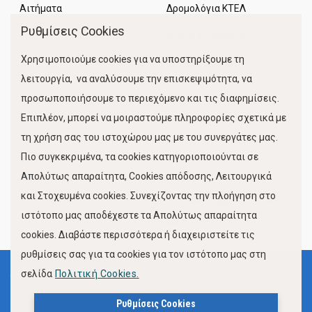
Αιτήματα
Δρομολόγια ΚΤΕΛ
Ρυθμίσεις Cookies
Χώροι Στάθμευσης
Χρησιμοποιούμε cookies για να υποστηρίξουμε τη
Κίνηση Λιμένος
λειτουργία, να αναλύσουμε την επισκεψιμότητα, να
προσωποποιήσουμε το περιεχόμενο και τις διαφημίσεις.
Επιπλέον, μπορεί να μοιραστούμε πληροφορίες σχετικά με
τη χρήση σας του ιστοχώρου μας με του συνεργάτες μας.
Πιο συγκεκριμένα, τα cookies κατηγοριοποιούνται σε
Απολύτως απαραίτητα, Cookies απόδοσης, Λειτουργικά
και Στοχευμένα cookies. Συνεχίζοντας την πλοήγηση στο
FOLLOW US
ιστότοπο μας αποδέχεστε τα Απολύτως απαραίτητα
cookies. Διαβάστε περισσότερα ή διαχειριστείτε τις
ρυθμίσεις σας για τα cookies για τον ιστότοπο μας στη
σελίδα
Πολιτική Cookies.
Όροι Χρήσης
Πολιτική Προστασίας Προσωπικών Δεδομένων
Ρυθμίσεις Cookies