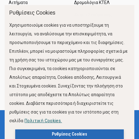
Αιτήματα
Δρομολόγια ΚΤΕΛ
Ρυθμίσεις Cookies
Χώροι Στάθμευσης
Χρησιμοποιούμε cookies για να υποστηρίξουμε τη
Κίνηση Λιμένος
λειτουργία, να αναλύσουμε την επισκεψιμότητα, να
προσωποποιήσουμε το περιεχόμενο και τις διαφημίσεις.
Επιπλέον, μπορεί να μοιραστούμε πληροφορίες σχετικά με
τη χρήση σας του ιστοχώρου μας με του συνεργάτες μας.
Πιο συγκεκριμένα, τα cookies κατηγοριοποιούνται σε
Απολύτως απαραίτητα, Cookies απόδοσης, Λειτουργικά
και Στοχευμένα cookies. Συνεχίζοντας την πλοήγηση στο
FOLLOW US
ιστότοπο μας αποδέχεστε τα Απολύτως απαραίτητα
cookies. Διαβάστε περισσότερα ή διαχειριστείτε τις
ρυθμίσεις σας για τα cookies για τον ιστότοπο μας στη
σελίδα
Πολιτική Cookies.
Όροι Χρήσης
Πολιτική Προστασίας Προσωπικών Δεδομένων
Ρυθμίσεις Cookies