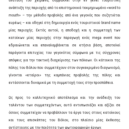
ανάταση του χειμώνα, συμβάλλει στην εν γένει τουριστική
ανάπτυξη της περιοχής από το επιστημονικά τεκμηριωμένο «word to
mouth» – την μέθοδο προβολής από ένα γεγονός που συζητιέται
ευρέως – και οδηγεί στη δημιουργία ενός τουριστικού brand name
μίας περιοχής. Εκτός αυτού, η αποδοχή και η συμμετοχή των
κατοίκων μίας περιοχής στην παραγωγή ενός mega event που
εδραιώνεται και επαναλαμβάνεται σε ετήσια βάση, αποτελεί
παράγοντα επιτυχίας του γεγονότος σύμφωνα με τις σύγχρονες
απόψεις για την τακτική διαχείρισης των πόλεων. Οι κάτοικοι της
πόλης του Βόλου που συμμετέχουν στον συγκεκριμένο διαγωνισμό,
γίνονται «εταίροι» της καμπάνιας προβολής της πόλης και
εντάσσονται δυναμικά με τη συμμετοχή τους στην προσπάθεια.
Ως προς το καλλιτεχνικό αποτέλεσμα και την ανάδειξη του
ταλέντου των συμμετεχόντων, αυτό εντυπωσιάζει και αξίζει σε
όσους συμμετείχαν να προβάλλουν τα έργα τους στους κατοίκους
και τους επισκέπτες του Βόλου, στο πλαίσιο μίας έκθεσης
αντίστοιχης με την ποιότητα των φωτογραφικών έργων.