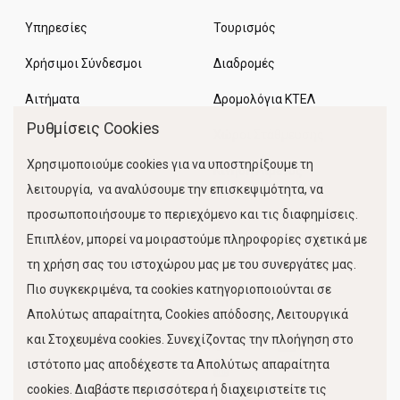
Υπηρεσίες
Τουρισμός
Χρήσιμοι Σύνδεσμοι
Διαδρομές
Αιτήματα
Δρομολόγια ΚΤΕΛ
Ρυθμίσεις Cookies
Χώροι Στάθμευσης
Χρησιμοποιούμε cookies για να υποστηρίξουμε τη
Κίνηση Λιμένος
λειτουργία, να αναλύσουμε την επισκεψιμότητα, να
προσωποποιήσουμε το περιεχόμενο και τις διαφημίσεις.
Επιπλέον, μπορεί να μοιραστούμε πληροφορίες σχετικά με
τη χρήση σας του ιστοχώρου μας με του συνεργάτες μας.
Πιο συγκεκριμένα, τα cookies κατηγοριοποιούνται σε
Απολύτως απαραίτητα, Cookies απόδοσης, Λειτουργικά
και Στοχευμένα cookies. Συνεχίζοντας την πλοήγηση στο
FOLLOW US
ιστότοπο μας αποδέχεστε τα Απολύτως απαραίτητα
cookies. Διαβάστε περισσότερα ή διαχειριστείτε τις