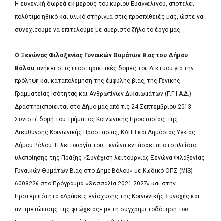
Η ευγενική δωρεά εκ μέρους του κυρίου Ευαγγελινού, αποτελεί
πολύτιμο ηθικό και υλικό στήριγμα στις προσπάθειές μας, ώστε να
συνεχίσουμε να επιτελούμε με αμέριστο ζήλο το έργο μας.
Ο Ξενώνας Φιλοξενίας Γυναικών Θυμάτων Βίας του Δήμου
Βόλου
, ανήκει στις υποστηρικτικές δομές του Δικτύου για την
πρόληψη και καταπολέμηση της έμφυλης βίας, της Γενικής
Γραμματείας Ισότητας και Ανθρωπίνων Δικαιωμάτων (Γ.Γ.Ι.Α.Δ.)
Δραστηριοποιείται στο Δήμο μας από τις 24 Σεπτεμβρίου 2013.
Συνιστά δομή του Τμήματος Κοινωνικής Προστασίας, της
Διεύθυνσης Κοινωνικής Προστασίας, ΚΑΠΗ και Δημόσιας Υγείας
Δήμου Βόλου. Η λειτουργία του Ξενώνα εντάσσεται στο πλαίσιο
υλοποίησης της Πράξης «Συνέχιση λειτουργίας Ξενώνα Φιλοξενίας
Γυναικών Θυμάτων Βίας στο Δήμο Βόλου» με Κωδικό ΟΠΣ (MIS)
6003226 στο Πρόγραμμα «Θεσσαλία 2021-2027» και στην
Προτεραιότητα «Δράσεις ενίσχυσης της Κοινωνικής Συνοχής και
αντιμετώπισης της φτώχειας» με τη συγχρηματοδότηση του