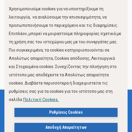
Χρησιμοποιούμε cookies για να υποστηρίξουμε τη
Κίνηση Λιμένος
λειτουργία, να αναλύσουμε την επισκεψιμότητα, να
προσωποποιήσουμε το περιεχόμενο και τις διαφημίσεις.
Επιπλέον, μπορεί να μοιραστούμε πληροφορίες σχετικά με
τη χρήση σας του ιστοχώρου μας με του συνεργάτες μας.
Πιο συγκεκριμένα, τα cookies κατηγοριοποιούνται σε
Απολύτως απαραίτητα, Cookies απόδοσης, Λειτουργικά
και Στοχευμένα cookies. Συνεχίζοντας την πλοήγηση στο
FOLLOW US
ιστότοπο μας αποδέχεστε τα Απολύτως απαραίτητα
cookies. Διαβάστε περισσότερα ή διαχειριστείτε τις
ρυθμίσεις σας για τα cookies για τον ιστότοπο μας στη
σελίδα
Πολιτική Cookies.
Όροι Χρήσης
Πολιτική Προστασίας Προσωπικών Δεδομένων
Ρυθμίσεις Cookies
Δήλωση Προσβασιμότητας Ιστότοπου Δήμου Βόλου
Αποδοχή Απαραίτητων
Πολιτική Cookies