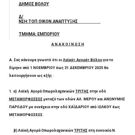
ΔΗΜΟΣ ΒΟΛΟΥ
Δ/
ΝΣΗ:ΤΟΠ.ΟΙΚΟΝ.ΑΝΑΠΤΥΞ
H
Σ
ΤΜΗΜΑ: ΕΜΠΟΡΙΟΥ
Α Ν Α Κ Ο Ι Ν Ω Σ Η
e-mail
:
t.emporiou@volos-city.gr
Α. Σας κάνουμε γνωστό ότι οι
Λαϊκές Αγορές Βόλου
για το
δίμηνο από
1 ΝΟΕΜΒΡΙΟΥ έως 31 ΔΕΚΕΜΒΡΙΟΥ 2025 θα
λειτουργήσουν ως εξής
:
1. α)
Λαϊκή Αγορά
Οπωρολαχανικών
ΤΡΙΤΗΣ
στην οδό
ΜΕΤΑΜΟΡΦΩΣΕΩΣ
μεταξύ των οδών ΑΛ. ΜΕΡΟΥ και ΑΝΩΝΥΜΗΣ
ΠΑΡΟΔΟΥ με συνέχεια στην οδό ΧΑΪΔΑΡΙΟΥ από ΙΩΛΚΟΥ έως
ΜΕΤΑΜΟΡΦΩΣΕΩΣ.
β)
Λαϊκή Αγορά
Οπωρολαχανικών
ΤΡΙΤΗΣ
στη συνοικία Ν.