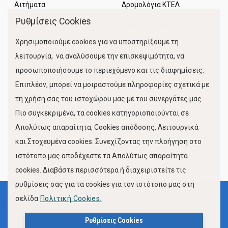
Αιτήματα
Δρομολόγια ΚΤΕΛ
Ρυθμίσεις Cookies
Χώροι Στάθμευσης
Χρησιμοποιούμε cookies για να υποστηρίξουμε τη
Κίνηση Λιμένος
λειτουργία, να αναλύσουμε την επισκεψιμότητα, να
προσωποποιήσουμε το περιεχόμενο και τις διαφημίσεις.
Επιπλέον, μπορεί να μοιραστούμε πληροφορίες σχετικά με
τη χρήση σας του ιστοχώρου μας με του συνεργάτες μας.
Πιο συγκεκριμένα, τα cookies κατηγοριοποιούνται σε
Απολύτως απαραίτητα, Cookies απόδοσης, Λειτουργικά
και Στοχευμένα cookies. Συνεχίζοντας την πλοήγηση στο
FOLLOW US
ιστότοπο μας αποδέχεστε τα Απολύτως απαραίτητα
cookies. Διαβάστε περισσότερα ή διαχειριστείτε τις
ρυθμίσεις σας για τα cookies για τον ιστότοπο μας στη
σελίδα
Πολιτική Cookies.
Όροι Χρήσης
Πολιτική Προστασίας Προσωπικών Δεδομένων
Ρυθμίσεις Cookies