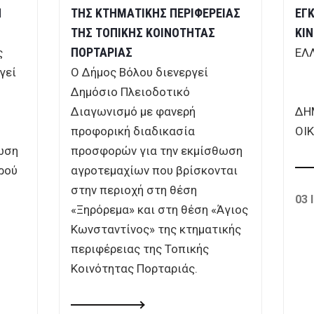
Ν
ΤΗΣ ΚΤΗΜΑΤΙΚΗΣ ΠΕΡΙΦΕΡΕΙΑΣ
ΕΓ
ΤΗΣ ΤΟΠΙΚΗΣ ΚΟΙΝΟΤΗΤΑΣ
ΚΙ
ΠΟΡΤΑΡΙΑΣ
ς
ΕΛ
γεί
Ο Δήμος Βόλου διενεργεί
Δημόσιο Πλειοδοτικό
Β
Διαγωνισμό με φανερή
ΔΗ
προφορική διαδικασία
ΟΙ
θωση
προσφορών για την εκμίσθωση
ρού
αγροτεμαχίων που βρίσκονται
στην περιοχή στη θέση
03 
«Ξηρόρεμα» και στη θέση «Άγιος
Κωνσταντίνος» της κτηματικής
περιφέρειας της Τοπικής
Κοινότητας Πορταριάς.